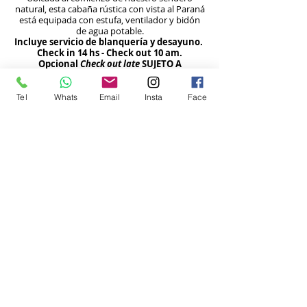
natural, esta cabaña rústica con vista al Paraná
está equipada con estufa, ventilador y bidón
de agua potable.
Incluye servicio de blanquería y desayuno.
Check in 14 hs - Check out 10 am.
Opcional
Check out late
SUJETO A
DISPONIBILIDAD
Habilita cabaña & estadía hasta 17:30 hs.
Tel
Whats
Email
Insta
Face
CONTACTANOS